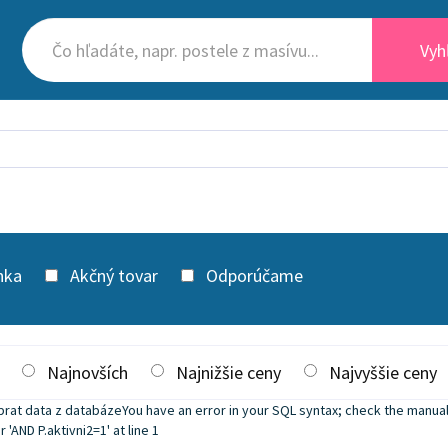
Vyh
nka
Akčný tovar
Odporúčame
Najnovších
Najnižšie ceny
Najvyššie ceny
rat data z databázeYou have an error in your SQL syntax; check the manual
 'AND P.aktivni2=1' at line 1