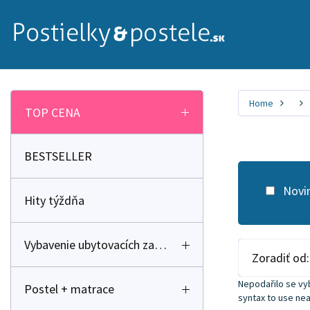
Home
TOP CENA
BESTSELLER
Novi
Hity týždňa
Vybavenie ubytovacích zariadení
Zoradiť od:
Nepodařilo se vyb
Postel + matrace
syntax to use near