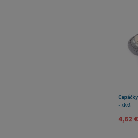
Capáčky
- sivá
4,62 €