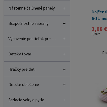
Nástenné čalúnené panely
Dojčens
6-12 mes
Bezpečnostné zábrany
3,08 €
3,68 €
Vybavenie postieľok pre deti
Do
Detský tovar
Hračky pre deti
Detské oblečenie
Sedacie vaky a pytle