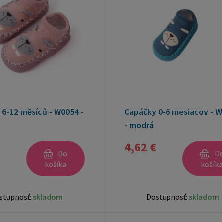
6-12 měsíců - W0054 -
Capáčky 0-6 mesiacov - 
- modrá
4,62 €
Do
D
košíka
košík
stupnosť:
skladom
Dostupnosť:
skladom