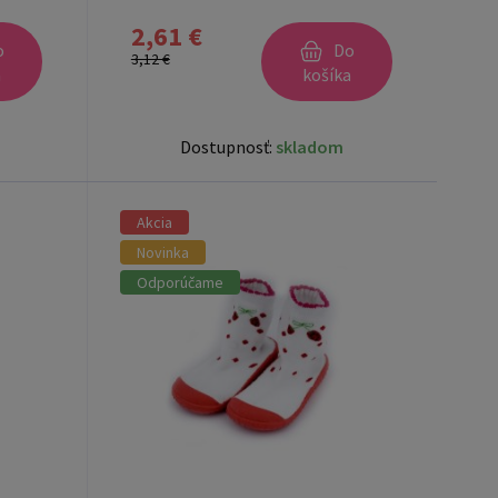
2,61 €
o
Do
3,12 €
a
košíka
Dostupnosť:
skladom
Akcia
Novinka
Odporúčame