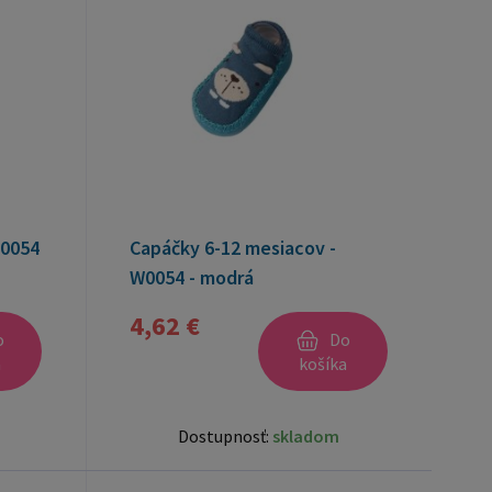
W0054
Capáčky 6-12 mesiacov -
W0054 - modrá
4,62 €
o
Do
a
košíka
Dostupnosť:
skladom