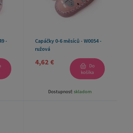
9 -
Capáčky 0-6 měsíců - W0054 -
ružová
4,62 €
o
Do
a
košíka
Dostupnosť:
skladom