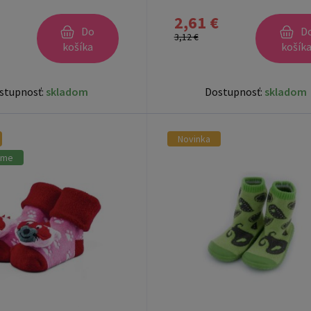
2,61 €
Do
D
3,12 €
košíka
košík
stupnosť:
skladom
Dostupnosť:
skladom
Novinka
ame