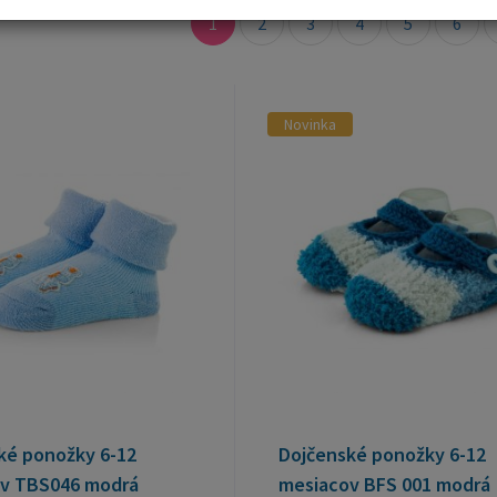
1
2
3
4
5
6
Novinka
ké ponožky 6-12
Dojčenské ponožky 6-12
v TBS046 modrá
mesiacov BFS 001 modrá