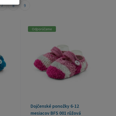
7
8
9
Odporúčame
Dojčenské ponožky 6-12
mesiacov BFS 001 růžová