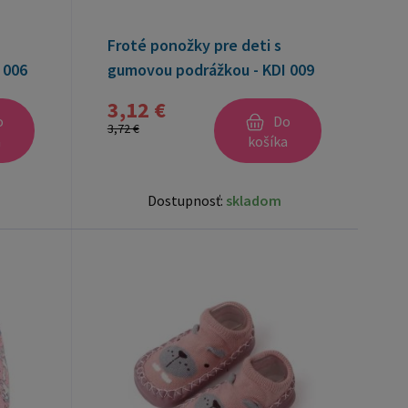
Froté ponožky pre deti s
 006
gumovou podrážkou - KDI 009
- red/white
3,12 €
o
Do
3,72 €
a
košíka
Dostupnosť:
skladom