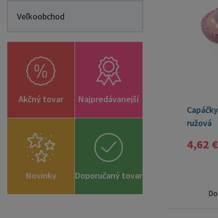
Veľkoobchod
Akčný tovar
Najpredávanejší
Capáčky 
ružová
4,62 €
Novinky
Doporučaný tovar
Do