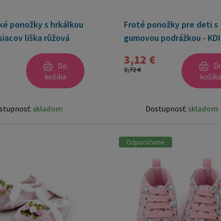
ké ponožky s hrkálkou
Froté ponožky pre deti s
iacov liška růžová
gumovou podrážkou - KDI
- green
3,12 €
Do
D
3,72 €
košíka
košík
stupnosť:
skladom
Dostupnosť:
skladom
Odporúčame