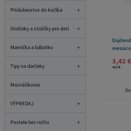
Príslušenstvo do kočíka
Stolčeky a stoličky pre deti
Dojčensk
Mamička a bábätko
mesiaco
3,42 €
Tipy na darčeky
4,1 €
Maznáčikovia
Do
VÝPREDAJ
Postele bez roštu