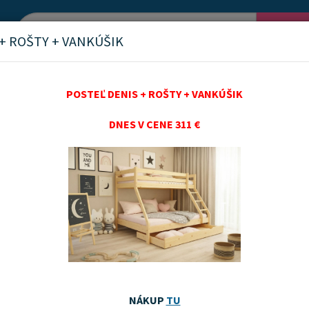
Vyh
+ ROŠTY + VANKÚŠIK
POSTEĽ DENIS + ROŠTY + VANKÚŠIK
DNES V CENE 311 €
ky
nka
Akčný tovar
Odporúčame
Najnovších
Najnižšie ceny
Najvyššie ceny
NÁKUP
TU