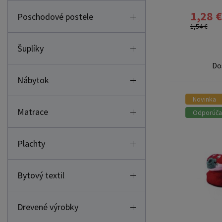
1,28 €
Poschodové postele
1,54 €
Šuplíky
Do
Nábytok
Novinka
Matrace
Odporúč
Plachty
Bytový textil
Drevené výrobky