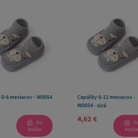
 0-6 mesiacov - W0054
Capáčky 6-12 mesiacov -
W0054 - sivá
4,62 €
Do
D
košíka
košík