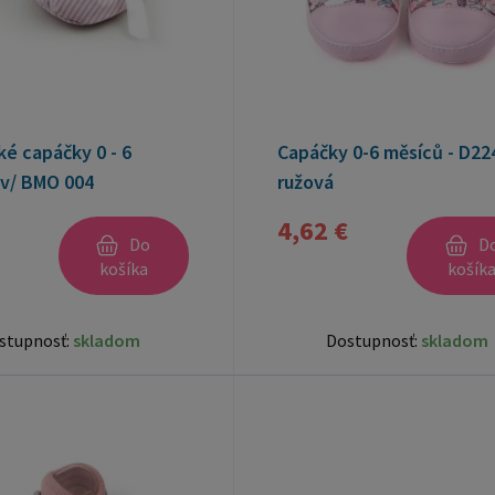
é capáčky 0 - 6
Capáčky 0-6 měsíců - D224
v/ BMO 004
ružová
4,62 €
Do
D
košíka
košík
stupnosť:
skladom
Dostupnosť:
skladom