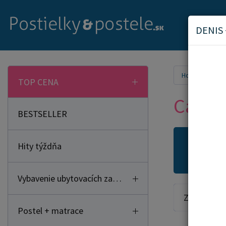
DENIS 
Home
TOP CENA
Capáč
BESTSELLER
Hity týždňa
Novi
Vybavenie ubytovacích zariadení
Zoradiť od:
Postel + matrace