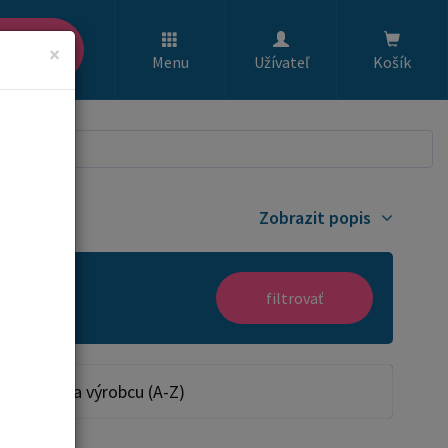
ľadať
×
Menu
Užívateľ
Košík
Zobrazit popis
filtrovať
Podľa výrobcu (A-Z)