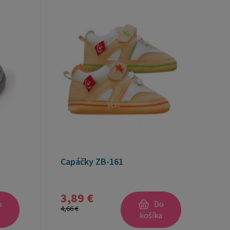
Capáčky ZB-161
3,89 €
o
Do
4,66 €
a
košíka