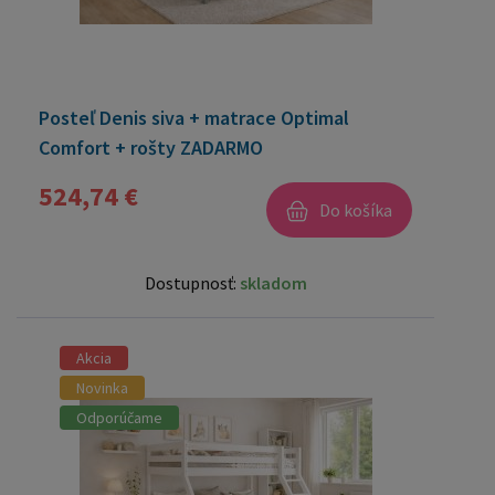
Posteľ Denis siva + matrace Optimal
Comfort + rošty ZADARMO
524,74 €
Do košíka
Dostupnosť:
skladom
Akcia
Novinka
Odporúčame