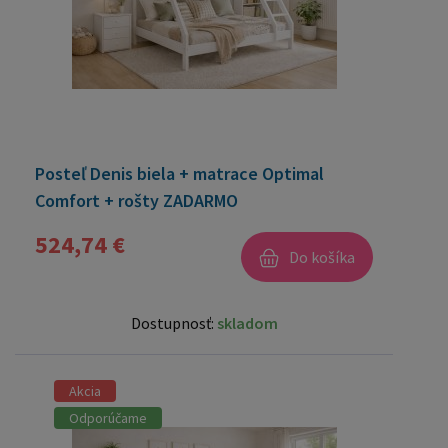
Posteľ Denis biela + matrace Optimal
Comfort + rošty ZADARMO
524,74 €
Do košíka
Dostupnosť:
skladom
Akcia
Odporúčame