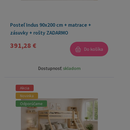
Posteľ Indus 90x200 cm + matrace +
zásuvky + rošty ZADARMO
391,28 €
Do košíka
Dostupnosť:
skladom
Akcia
Novinka
Odporúčame