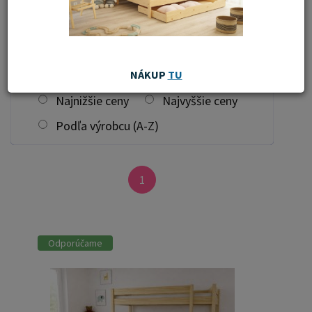
filtrovať
Zoradiť od:
Najnovších
NÁKUP
TU
Najnižšie ceny
Najvyššie ceny
Podľa výrobcu (A-Z)
1
Odporúčame