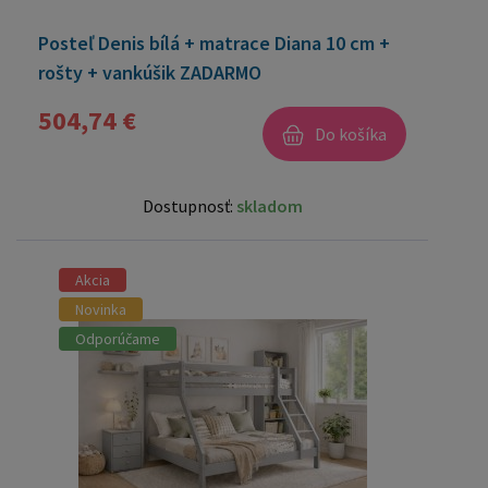
Posteľ Denis bílá + matrace Diana 10 cm +
rošty + vankúšik ZADARMO
504,74 €
Do košíka
Dostupnosť:
skladom
Akcia
Novinka
Odporúčame