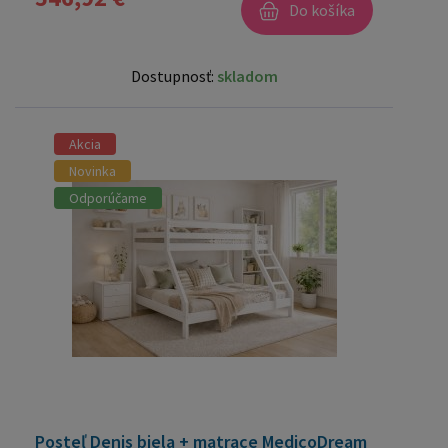
Do košíka
Dostupnosť:
skladom
Akcia
Novinka
Odporúčame
Posteľ Denis biela + matrace MedicoDream