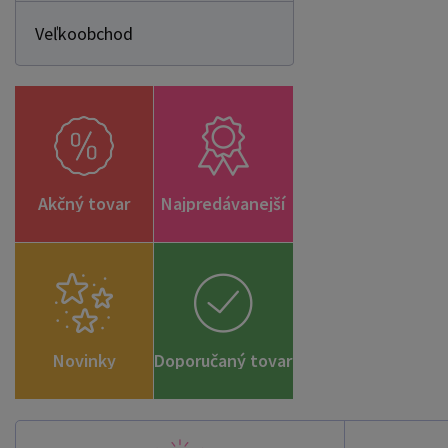
Veľkoobchod
Akčný tovar
Najpredávanejší
Novinky
Doporučaný tovar