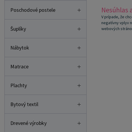
Nesúhlas 
Poschodové postele
V prípade, že ch
negatívny vplyv n
Šuplíky
webových stráno
Nábytok
Matrace
Plachty
Bytový textil
Drevené výrobky