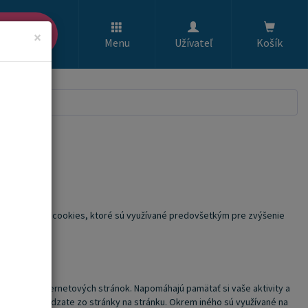
ľadať
×
Menu
Užívateľ
Košík
iac) súborov cookies, ktoré sú využívané predovšetkým pre zvýšenie
návšteve internetových stránok. Napomáhajú pamätať si vaše aktivity a
 alebo prechádzate zo stránky na stránku. Okrem iného sú využívané na