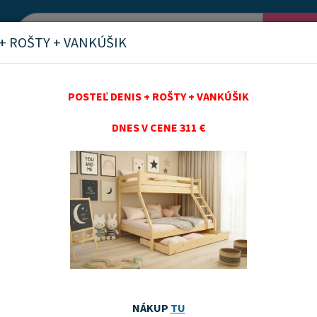
Vyh
+ ROŠTY + VANKÚŠIK
POSTEĽ DENIS + ROŠTY + VANKÚŠIK
kies
DNES V CENE 311 €
es
 používania súborov cookies
ebových stránok automaticky umiestnime na váš počítač jeden (prípadne v
ri používaní našich webových stránok.
ory cookies?
textové súbory ukladané do vášho počítača alebo mobilného zariadenia pri 
NÁKUP
TU
čitú dobu, aby ste ich nemuseli znova vkladať, keď sa na stránky vraciate,