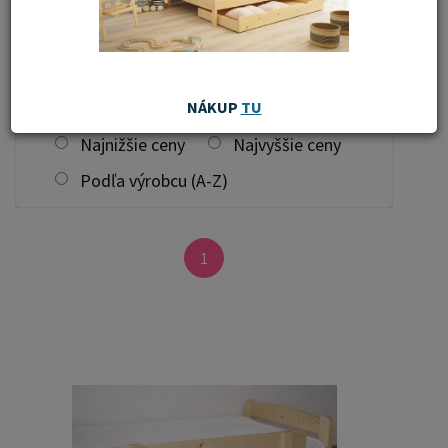
filtrovať
Zoradiť od:
Najnovších
NÁKUP
TU
Najnižšie ceny
Najvyššie ceny
Podľa výrobcu (A-Z)
1