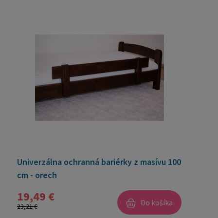
Univerzálna ochranná bariérky z masívu 100
cm - orech
19,49 €
Do košíka
23,21 €