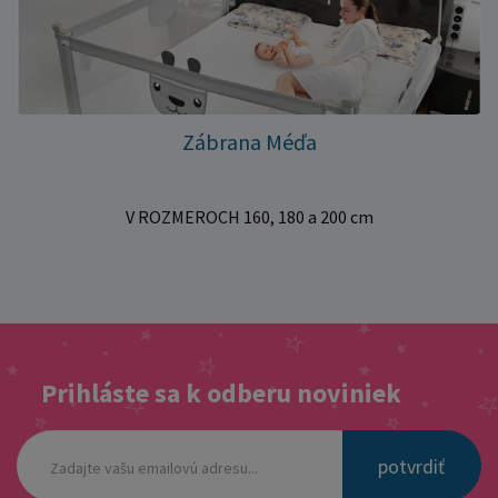
Zábrana Méďa
V ROZMEROCH 160, 180 a 200 cm
Prihláste sa k odberu noviniek
potvrdiť