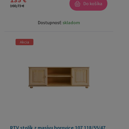
Do košíka
160,73 €
Dostupnosť:
skladom
Akcia
RTV stolík z masívu borovice 107 118/55/47