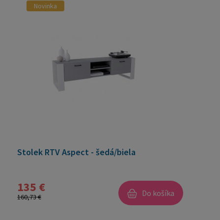
Novinka
Stolek RTV Aspect - šedá/biela
135 €
Do košíka
160,73 €