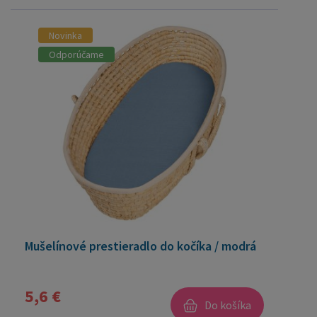
Novinka
Odporúčame
Mušelínové prestieradlo do kočíka / modrá
5,6 €
Do košíka