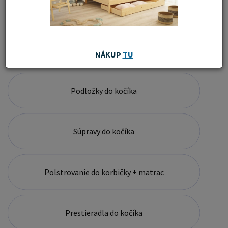
Detské deky
Tašky na kočíky
NÁKUP
TU
Podložky do kočíka
Súpravy do kočíka
Polstrovanie do korbičky + matrac
Prestieradla do kočíka