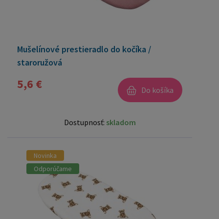
Mušelínové prestieradlo do kočíka /
staroružová
5,6 €
Do košíka
Dostupnosť:
skladom
Novinka
Odporúčame