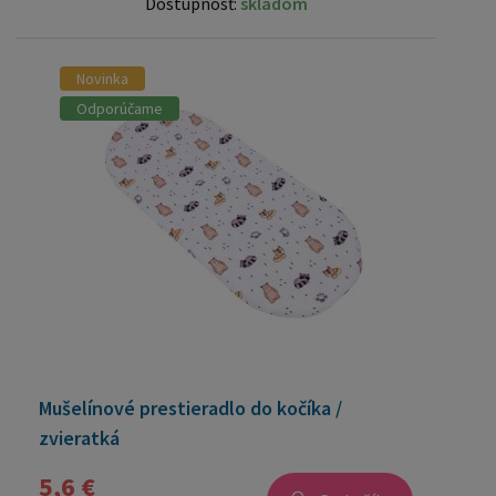
Dostupnosť:
skladom
Novinka
Odporúčame
Mušelínové prestieradlo do kočíka /
zvieratká
5,6 €