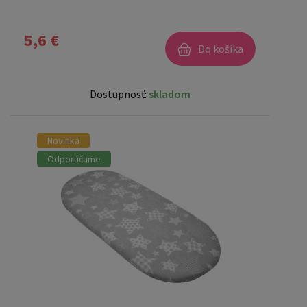
5,6 €
Do košíka
Dostupnosť:
skladom
Novinka
Odporúčame