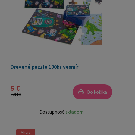
Drevené puzzle 100ks vesmír
5 €
Do košíka
5,94 €
Dostupnosť:
skladom
Akcia