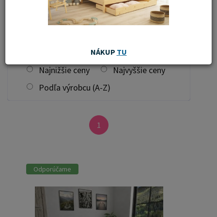
filtrovať
Zoradiť od:
Najnovších
NÁKUP
TU
Najnižšie ceny
Najvyššie ceny
Podľa výrobcu (A-Z)
1
Odporúčame