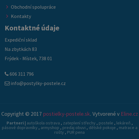
Obchodní spolupráce
Kontakty
Kontaktné údaje
Expediční sklad
Na zbytkách 83
Frýdek - Místek, 738 01
606 311 796
info@postylky-postele.cz
Copyright © 2017
postielky-postele.sk
. Vytvorené v
Eline.cz
Partneri
|
autoškola ostrava
,
zateplení střechy
,
postele
,
lekáreň
,
pásové dopravníky
,
armyshop
,
predaj obuvi
,
dětské pokoje
,
matrace a
rošty
,
PUR pena