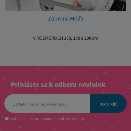
Zábrana Méďa
V ROZMEROCH 160, 180 a 200 cm
Prihláste sa k odberu noviniek
potvrdiť
Souhlasím se
zpracovaním osobních údajů