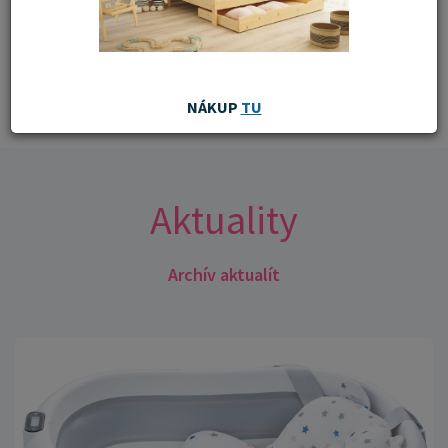
Zaslať heslo
NÁKUP
TU
Aktuality
Archív aktualít