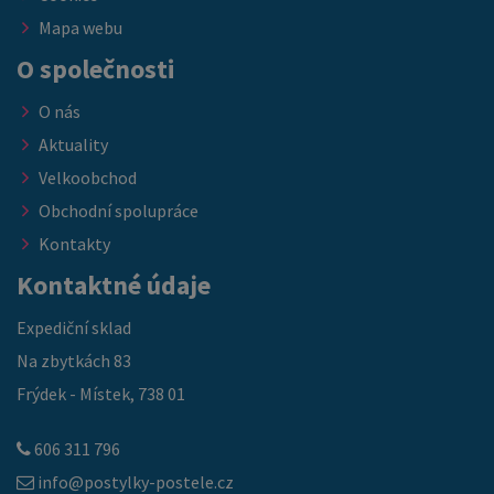
Mapa webu
O společnosti
O nás
Aktuality
Velkoobchod
Obchodní spolupráce
Kontakty
Kontaktné údaje
Expediční sklad
Na zbytkách 83
Frýdek - Místek, 738 01
606 311 796
info@postylky-postele.cz