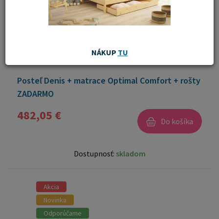
NÁKUP
TU
Posteľ Denis + matrace Optimal Comfort + rošty
ZADARMO
482,05 €
Do košíka
Dostupnosť:
skladom
Akcia
Novinka
Odporúčame