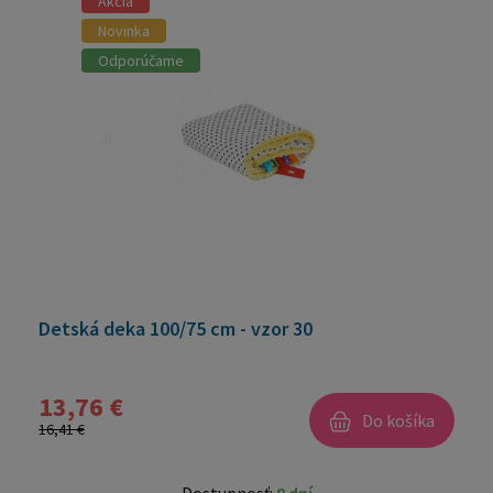
Akcia
Novinka
Odporúčame
Detská deka 100/75 cm - vzor 30
13,76 €
Do košíka
16,41 €