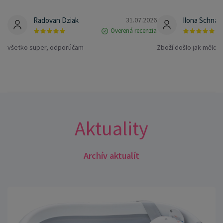
Radovan Dziak
31.07.2026
Ilona Schnáb
Overená recenzia
všetko super, odporúčam
Zboží došlo jak mělo
Aktuality
Archív aktualít