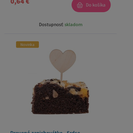
0,64 €
Do košíka
Dostupnosť:
skladom
Novinka
Drevené zapichovátko - Srdce