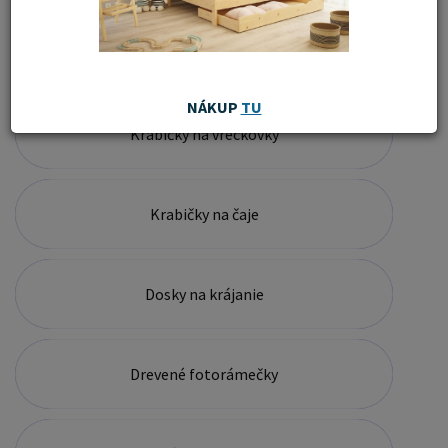
Krabičky na víno
NÁKUP
TU
Krabičky na vreckovky
Krabičky na čaje
Dosky na krájanie
Drevené fotorámečky