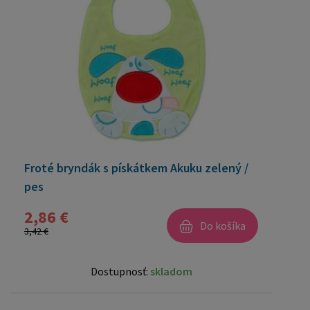
Froté bryndák s pískátkem Akuku zelený /
pes
2,86 €
Do košíka
3,42 €
Dostupnosť:
skladom