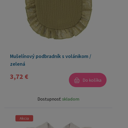
Mušelínový podbradník s volánikom /
zelená
3,72 €
Do košíka
Dostupnosť:
skladom
Akcia