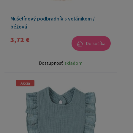
Mušelínový podbradník s volánikom /
béžová
3,72 €
Do košíka
Dostupnosť:
skladom
Akcia