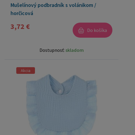
Mušelínový podbradník s volánikom /
horčicová
3,72 €
Do košíka
Dostupnosť:
skladom
Akcia