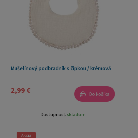
Mušelínový podbradník s čipkou / krémová
2,99 €
Do košíka
Dostupnosť:
skladom
Akcia