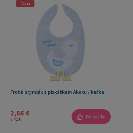
Akcia
Froté bryndák s pískátkem Akuku / kačka
2,86 €
Do košíka
3,42 €