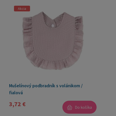
Akcia
Mušelínový podbradník s volánikom /
fialová
3,72 €
Do košíka