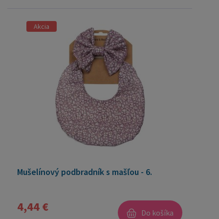
Akcia
Mušelínový podbradník s mašľou - 6.
4,44 €
Do košíka