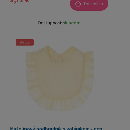
Do košíka
Dostupnosť:
skladom
Akcia
Mušelínový podbradník s volánikom / ecru