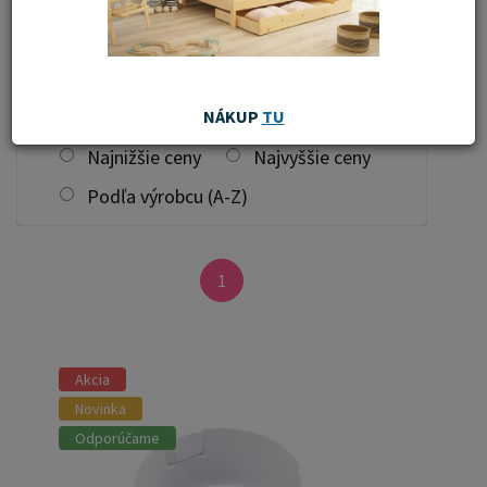
filtrovať
Zoradiť od:
Najnovších
NÁKUP
TU
Najnižšie ceny
Najvyššie ceny
Podľa výrobcu (A-Z)
1
Akcia
Novinka
Odporúčame