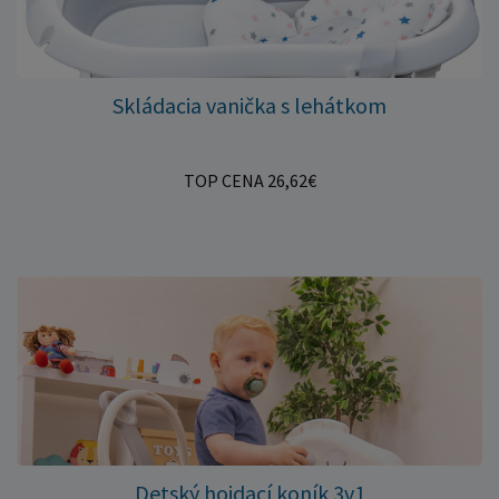
Skládacia vanička s lehátkom
TOP CENA 26,62€
Detský hojdací koník 3v1