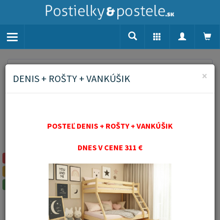
Toggle
navigation
Home
Matrace
Chrániče matrací
Chránič matraca
×
DENIS + ROŠTY + VANKÚŠIK
PVC 160x200 cm - comfort
Chránič matraca PVC
160x200 cm - comfort
POSTEĽ DENIS + ROŠTY + VANKÚŠIK
DNES V CENE 311 €
Akčný tovar
Novinka
Odporúčame