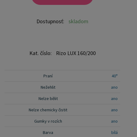
alergikov. Chrániče matracov môžu brániť výskytu
a množeniu mikroorganizmov a roztočov v
matraci, čo je obzvlášť dôležité pre ľudí trpiacich
Dostupnosť:
skladom
alergiami. Chránič matraca PVC comfort je
dostupný vo všetkých štandardných rozmerových
veľkostiach. Veľkosť chrániča by mala zodpovedať
veľkosti vášho matraca. Možno použiť na matrace
Kat. číslo:
Rizo LUX 160/200
s vysokým profilom, vďaka všitým gumkám v
rohoch matraca. Investujte do kvality a pohodlia s
naším chráničom matraca PVC comfort.”
Praní
40°
Nežehlit
ano
Nelze bělit
ano
Nelze chemicky čistit
ano
Gumky v rozích
ano
Barva
bílá