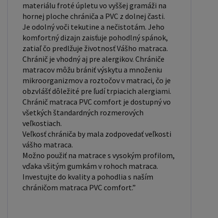
materiálu froté úpletu vo vyššej gramáži na
hornej ploche chrániča a PVC z dolnej časti.
Je odolný voči tekutine a nečistotám. Jeho
komfortný dizajn zaisťuje pohodlný spánok,
zatiaľ čo predlžuje životnosť Vášho matraca.
Chránič je vhodný aj pre alergikov. Chrániče
matracov môžu brániť výskytu a množeniu
mikroorganizmov a roztočov v matraci, čo je
obzvlášť dôležité pre ľudí trpiacich alergiami.
Chránič matraca PVC comfort je dostupný vo
všetkých štandardných rozmerových
veľkostiach.
Veľkosť chrániča by mala zodpovedať veľkosti
vášho matraca.
Možno použiť na matrace s vysokým profilom,
vďaka všitým gumkám v rohoch matraca.
Investujte do kvality a pohodlia s naším
chráničom matraca PVC comfort.”