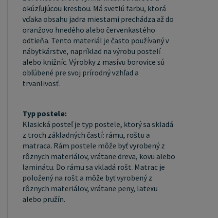
ceny. Zašlite dopyt na ondera@seznam.cz, veľmi
okúzľujúcou kresbou. Má svetlú farbu, ktorá
radi sa Vám budeme venovať. Poprípade sa
vďaka obsahu jadra miestami prechádza až do
zaregistrujte sa ("UŽÍVATEĽ" - v hornej lište),
oranžovo hnedého alebo červenkastého
vyplníte osobné údaje a zakliknete "MÁME
odtieňa. Tento materiál je často používaný v
nábytkárstve, napríklad na výrobu postelí
ZÁUJEM O VEĽKOOBCHODNÚ SPOLUPRÁCU" a
alebo knižníc. Výrobky z masívu borovice sú
zadáte fakturačné údaje. Po ich kontrole, Vám
obľúbené pre svoj prírodný vzhľad a
bude povolený prístup do veľkoobchodu.
trvanlivosť.
Typ postele:
Klasická posteľ je typ postele, ktorý sa skladá
z troch základných častí: rámu, roštu a
matraca. Rám postele môže byť vyrobený z
rôznych materiálov, vrátane dreva, kovu alebo
laminátu. Do rámu sa vkladá rošt. Matrac je
položený na rošt a môže byť vyrobený z
rôznych materiálov, vrátane peny, latexu
alebo pružín.