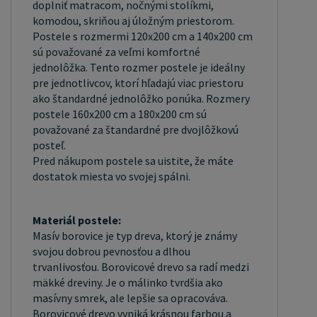
doplniť matracom, nočnými stolíkmi,
vlhkosti. Rošt postele je tvorený 12 priečkami,
komodou, skriňou aj úložným priestorom.
ktoré sú spojené textíliou, priečky roštu sú z
Postele s rozmermi 120x200 cm a 140x200 cm
masívu borovice. Medzery medzi priečkami sú cca
sú považované za veľmi komfortné
jednolôžka. Tento rozmer postele je ideálny
11 cm. Spracovanie - lakovaná posteľ: Lakované
pre jednotlivcov, ktorí hľadajú viac priestoru
postele sú obľúbené pre svoj elegantný vzhľad a
ako štandardné jednolôžko ponúka. Rozmery
odolnosť. Lakovaný povrch je hladký, ľahko sa čistí
postele 160x200 cm a 180x200 cm sú
a je odolný voči poškriabaniu a opotrebovaniu. Je
považované za štandardné pre dvojlôžkovú
však dôležité mať na pamäti, že biela farba je
posteľ.
Pred nákupom postele sa uistite, že máte
obzvlášť citlivá na nežiaduce vonkajšie faktory,
dostatok miesta vo svojej spálni.
ako je slnečné žiarenie. Dlhodobé vystavenie
postele týmto podmienkam môže spôsobiť
Materiál postele:
vizuálne zmeny v podobe zafarbenia. Máte záujem
Masív borovice je typ dreva, ktorý je známy
o veľkoobchodnú spoluprácu? Alebo chcete získať
svojou dobrou pevnosťou a dlhou
zaujímavú cenovú ponuku na väčšie množstvo
trvanlivosťou. Borovicové drevo sa radí medzi
našich produktov? Obchodníkom a firmám,
mäkké dreviny. Je o málinko tvrdšia ako
ponúkame možnosť nákupu na veľkoobchodné
masívny smrek, ale lepšie sa opracováva.
Borovicové drevo vyniká krásnou farbou a