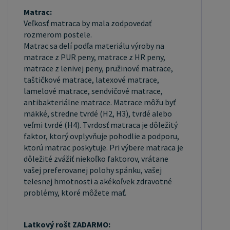
Matrac:
Veľkosť matraca by mala zodpovedať
rozmerom postele.
Matrac sa delí podľa materiálu výroby na
matrace z PUR peny, matrace z HR peny,
matrace z lenivej peny, pružinové matrace,
taštičkové matrace, latexové matrace,
lamelové matrace, sendvičové matrace,
antibakteriálne matrace. Matrace môžu byť
mäkké, stredne tvrdé (H2, H3), tvrdé alebo
veľmi tvrdé (H4). Tvrdosť matraca je dôležitý
faktor, ktorý ovplyvňuje pohodlie a podporu,
ktorú matrac poskytuje. Pri výbere matraca je
dôležité zvážiť niekoľko faktorov, vrátane
vašej preferovanej polohy spánku, vašej
telesnej hmotnosti a akékoľvek zdravotné
problémy, ktoré môžete mať.
Latkový rošt ZADARMO: