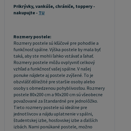
z PUR peny, matrace z HR peny, matrace z lenivej
Prikrývky, vankúše, chrániče, toppery -
peny, pružinové matrace, taštičkové matrace,
nakupujte -
TU
latexové matrace, lamelové matrace, sendvičové
matrace, antibakteriálne matrace. Matrace môžu
byť mäkké, stredne tvrdé (H2, H3), tvrdé alebo
Rozmery postele:
veľmi tvrdé (H4). Tvrdosť matraca je dôležitý
Rozmery postele sú kľúčové pre pohodlie a
faktor, ktorý ovplyvňuje pohodlie a podporu, ktorú
funkčnosť spálne. Výška postele by mala byť
taká, aby ste mohli ľahko vstávať a ľahať.
matrac poskytuje. Pri výbere matraca je dôležité
Rozmery postele môžu ovplyvniť celkový
zvážiť niekoľko faktorov, vrátane vašej
vzhľad a funkčnosť vašej spálne. V našej
preferovanej polohy spánku, vašej telesnej
ponuke nájdete aj postele zvýšené. To je
hmotnosti a akékoľvek zdravotné problémy, ktoré
obzvlášť dôležité pre staršie osoby alebo
osoby s obmedzenou pohyblivosťou. Rozmery
môžete mať. Latkový rošt ZADARMO: Latkový
postele 80x200 cm a 90x200 cm sú všeobecne
rošt je ideálnou voľbou pre tých, ktorí hľadajú
považované za štandardné pre jednolôžko.
kvalitný, pohodlný a cenovo dostupný podklad pod
Tieto rozmery postele sú ideálne pre
matrac. Latkový rošt sa skladá z drevených líšt,
jednotlivcov a nájdu uplatnenie v spálni,
ktoré sú spojené textíliou. Rošt poskytuje dobrú
študentskej izbe, hosťovskej izbe a ďalších
izbách. Nami ponúkané postele, možno
podporu tela, cirkuláciu vzduchu a odvádzanie