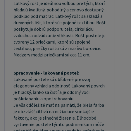
Latkový rošt je ideálnou voľbou pre tých, ktorí
hľadajú kvalitný, pohodlný a cenovo dostupný
podklad pod matrac. Latkový rošt sa skladá z
drevených líšt, ktoré sú spojené textíliou. Rošt
poskytuje dobrú podporu tela, cirkuláciu
vzduchu a odvádzanie vlhkosti. Rošt postele je
tvorený 12 priečkami, ktoré sú spojené
textíliou, priečky roštu sú z masívu borovice.
Medzery medzi priečkami sú cca 11 cm.
Spracovanie - lakovaná posteľ:
Lakované postele sú obľúbené pre svoj
elegantný vzhľad a odolnosť. Lakovaný povrch
je hladký, ľahko sa čistí a je odolný voči
poškriabaniu a opotrebovaniu.
Je však dôležité mať na pamäti, že biela farba
je obzvlášť citlivá na nežiaduce vonkajšie
faktory, ako je slnečné žiarenie. Dlhodobé
vystavenie postele týmto podmienkam môže
spôsobiť vizuálne zmeny v podobe zafarbenia.