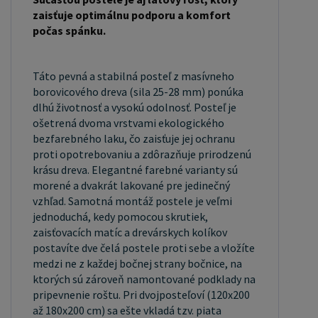
študentskej izbe, hosťovskej izbe a ďalších izbách.
zaisťuje optimálnu podporu a komfort
Nami ponúkané postele, možno doplniť
počas spánku.
matracom, nočnými stolíkmi, komodou, skriňou aj
úložným priestorom. Postele s rozmermi 120x200
Táto pevná a stabilná posteľ z masívneho
cm a 140x200 cm sú považované za veľmi
borovicového dreva (sila 25-28 mm) ponúka
komfortné jednolôžka. Tento rozmer postele je
dlhú životnosť a vysokú odolnosť. Posteľ je
ideálny pre jednotlivcov, ktorí hľadajú viac
ošetrená dvoma vrstvami ekologického
bezfarebného laku, čo zaisťuje jej ochranu
priestoru ako štandardné jednolôžko ponúka.
proti opotrebovaniu a zdôrazňuje prirodzenú
Rozmery postele 160x200 cm a 180x200 cm sú
krásu dreva. Elegantné farebné varianty sú
považované za štandardné pre dvojlôžkovú posteľ.
morené a dvakrát lakované pre jedinečný
Pred nákupom postele sa uistite, že máte
vzhľad. Samotná montáž postele je veľmi
jednoduchá, kedy pomocou skrutiek,
dostatok miesta vo svojej spálni. Materiál postele:
zaisťovacích matíc a drevárskych kolíkov
Masív borovice je typ dreva, ktorý je známy svojou
postavíte dve čelá postele proti sebe a vložíte
dobrou pevnosťou a dlhou trvanlivosťou.
medzi ne z každej bočnej strany bočnice, na
Borovicové drevo sa radí medzi mäkké dreviny. Je
ktorých sú zároveň namontované podklady na
o málinko tvrdšia ako masívny smrek, ale lepšie sa
pripevnenie roštu. Pri dvojposteľoví (120x200
až 180x200 cm) sa ešte vkladá tzv. piata
opracováva. Borovicové drevo vyniká krásnou