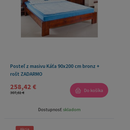
Posteľ z masivu Káťa 90x200 cm bronz +
rošt ZADARMO
258,42 €
Do košíka
307,61 €
Dostupnosť:
skladom
Akcia