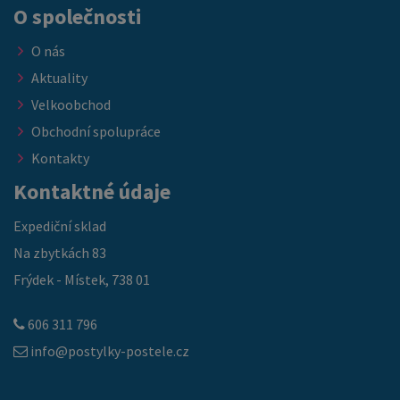
O společnosti
O nás
Aktuality
Velkoobchod
Obchodní spolupráce
Kontakty
Kontaktné údaje
Expediční sklad
Na zbytkách 83
Frýdek - Místek, 738 01
606 311 796
info@postylky-postele.cz