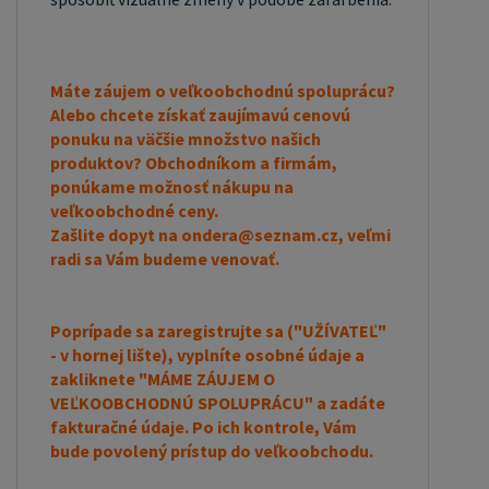
Máte záujem o veľkoobchodnú spoluprácu?
Alebo chcete získať zaujímavú cenovú
ponuku na väčšie množstvo našich
produktov? Obchodníkom a firmám,
ponúkame možnosť nákupu na
veľkoobchodné ceny.
Zašlite dopyt na ondera@seznam.cz, veľmi
radi sa Vám budeme venovať.
Poprípade sa zaregistrujte sa ("UŽÍVATEĽ"
- v hornej lište), vyplníte osobné údaje a
zakliknete "MÁME ZÁUJEM O
VEĽKOOBCHODNÚ SPOLUPRÁCU" a zadáte
fakturačné údaje. Po ich kontrole, Vám
bude povolený prístup do veľkoobchodu.